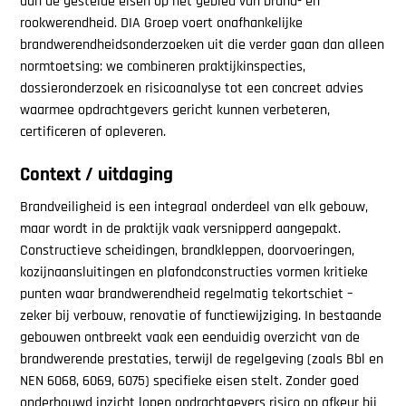
aan de gestelde eisen op het gebied van brand- en
rookwerendheid. DIA Groep voert onafhankelijke
brandwerendheidsonderzoeken uit die verder gaan dan alleen
normtoetsing: we combineren praktijkinspecties,
dossieronderzoek en risicoanalyse tot een concreet advies
waarmee opdrachtgevers gericht kunnen verbeteren,
certificeren of opleveren.
Context / uitdaging
Brandveiligheid is een integraal onderdeel van elk gebouw,
maar wordt in de praktijk vaak versnipperd aangepakt.
Constructieve scheidingen, brandkleppen, doorvoeringen,
kozijnaansluitingen en plafondconstructies vormen kritieke
punten waar brandwerendheid regelmatig tekortschiet –
zeker bij verbouw, renovatie of functiewijziging. In bestaande
gebouwen ontbreekt vaak een eenduidig overzicht van de
brandwerende prestaties, terwijl de regelgeving (zoals Bbl en
NEN 6068, 6069, 6075) specifieke eisen stelt. Zonder goed
onderbouwd inzicht lopen opdrachtgevers risico op afkeur bij