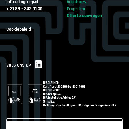
info@diagroep.nl
Vacatures
+ 31 88 – 342 01 30
Projecten
Offerte aanvragen
Cookiebeleid
VOLG ONS OP
DISCLAIMER:
Certificaat ISO9001 en ISO14001
GELDIG VOOR:
DIA Groep B.V.
DIA Installatie Advies B.V.
Sinis B.V.
De Blaay- Van den Bogaard Raadgevende Ingenieurs B.V.