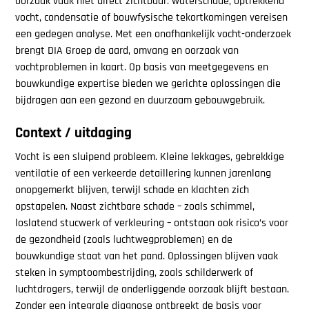
oorzaak vaak niet direct zichtbaar: waterschade, optrekkend
vocht, condensatie of bouwfysische tekortkomingen vereisen
een gedegen analyse. Met een onafhankelijk vocht-onderzoek
brengt DIA Groep de aard, omvang en oorzaak van
vochtproblemen in kaart. Op basis van meetgegevens en
bouwkundige expertise bieden we gerichte oplossingen die
bijdragen aan een gezond en duurzaam gebouwgebruik.
Context / uitdaging
Vocht is een sluipend probleem. Kleine lekkages, gebrekkige
ventilatie of een verkeerde detaillering kunnen jarenlang
onopgemerkt blijven, terwijl schade en klachten zich
opstapelen. Naast zichtbare schade – zoals schimmel,
loslatend stucwerk of verkleuring – ontstaan ook risico’s voor
de gezondheid (zoals luchtwegproblemen) en de
bouwkundige staat van het pand. Oplossingen blijven vaak
steken in symptoombestrijding, zoals schilderwerk of
luchtdrogers, terwijl de onderliggende oorzaak blijft bestaan.
Zonder een integrale diagnose ontbreekt de basis voor