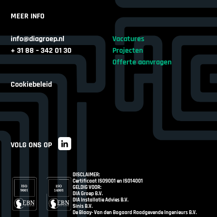
MEER INFO
info@diagroep.nl
Vacatures
+ 31 88 – 342 01 30
Projecten
Offerte aanvragen
Cookiebeleid
VOLG ONS OP
DISCLAIMER:
Certificaat ISO9001 en ISO14001
GELDIG VOOR:
DIA Groep B.V.
DIA Installatie Advies B.V.
Sinis B.V.
De Blaay- Van den Bogaard Raadgevende Ingenieurs B.V.