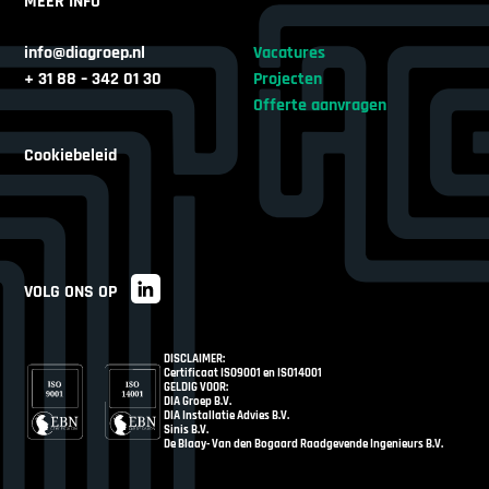
MEER INFO
info@diagroep.nl
Vacatures
+ 31 88 – 342 01 30
Projecten
Offerte aanvragen
Cookiebeleid
VOLG ONS OP
DISCLAIMER:
Certificaat ISO9001 en ISO14001
GELDIG VOOR:
DIA Groep B.V.
DIA Installatie Advies B.V.
Sinis B.V.
De Blaay- Van den Bogaard Raadgevende Ingenieurs B.V.