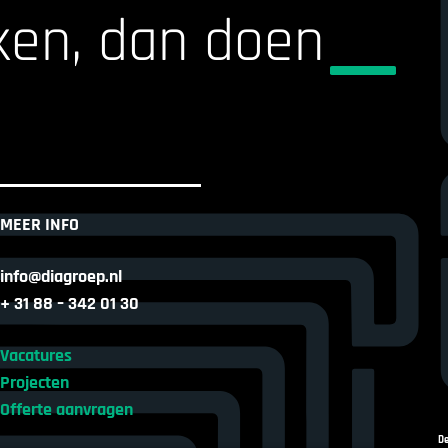
ken, dan doen
MEER INFO
info@diagroep.nl
+ 31 88 – 342 01 30
Vacatures
Projecten
Offerte aanvragen
D