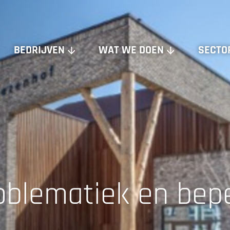
BEDRIJVEN
WAT WE DOEN
SECTO
DE BLAAY-VAN DEN BOGAARD
VISIE & CONCEPT
DIA INSTALLATIE ADVIES
ONTWERP & REALISATIE
PRIME ADVICE
EXPLOITATIE & BEHEER
SINIS
DUURZAAMHEID & TRANSFORMATIE
GEZONDHEID & BINNENKLIMAAT
BRANDVEILIGHEID
oblematiek en bep
PROJECT‑ & BOUWMANAGEMENT
DIGITAAL & DATA