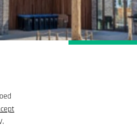
BEVEILIGING & BEVEILIGINGSTECHNI
l
goed
ncept
V.