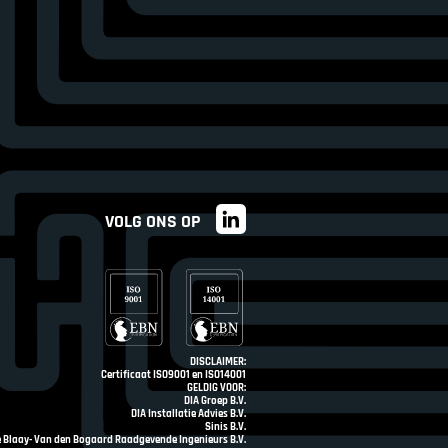
VOLG ONS OP
DISCLAIMER:
Certificaat ISO9001 en ISO14001
GELDIG VOOR:
DIA Groep B.V.
DIA Installatie Advies B.V.
Sinis B.V.
e Blaay- Van den Bogaard Raadgevende Ingenieurs B.V.