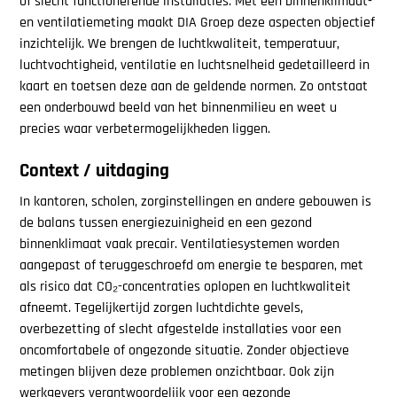
of slecht functionerende installaties. Met een binnenklimaat-
en ventilatiemeting maakt DIA Groep deze aspecten objectief
inzichtelijk. We brengen de luchtkwaliteit, temperatuur,
luchtvochtigheid, ventilatie en luchtsnelheid gedetailleerd in
kaart en toetsen deze aan de geldende normen. Zo ontstaat
een onderbouwd beeld van het binnenmilieu en weet u
precies waar verbetermogelijkheden liggen.
Context / uitdaging
In kantoren, scholen, zorginstellingen en andere gebouwen is
de balans tussen energiezuinigheid en een gezond
binnenklimaat vaak precair. Ventilatiesystemen worden
aangepast of teruggeschroefd om energie te besparen, met
als risico dat CO₂-concentraties oplopen en luchtkwaliteit
afneemt. Tegelijkertijd zorgen luchtdichte gevels,
overbezetting of slecht afgestelde installaties voor een
oncomfortabele of ongezonde situatie. Zonder objectieve
metingen blijven deze problemen onzichtbaar. Ook zijn
werkgevers verantwoordelijk voor een gezonde