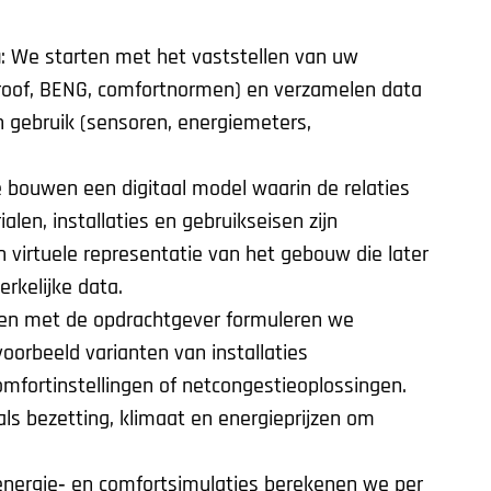
a
: We starten met het vaststellen van uw
‑Proof, BENG, comfortnormen) en verzamelen data
n gebruik (sensoren, energiemeters,
 bouwen een digitaal model waarin de relaties
en, installaties en gebruikseisen zijn
n virtuele representatie van het gebouw die later
rkelijke data.
en met de opdrachtgever formuleren we
jvoorbeeld varianten van installaties
fortinstellingen of netcongestieoplossingen.
ls bezetting, klimaat en energieprijzen om
energie‑ en comfortsimulaties berekenen we per