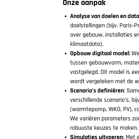
Onze aanpak
Analyse van doelen en dat
doelstellingen (bijv. Paris
over gebouw, installaties e
klimaatdata).
Opbouw digitaal model:
We
tussen gebouwvorm, material
vastgelegd. Dit model is ee
wordt vergeleken met de we
Scenario’s definiëren
: Sam
verschillende scenario’s, bi
(warmtepomp, WKO, PV), com
We variëren parameters zoa
robuuste keuzes te maken.
Simulaties uitvoeren
: Met 