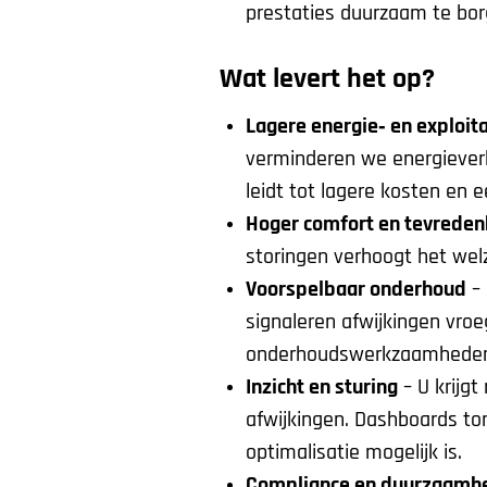
prestaties duurzaam te bor
Wat levert het op?
Lagere energie‑ en exploit
verminderen we energieverb
leidt tot lagere kosten en e
Hoger comfort en tevreden
storingen verhoogt het welz
Voorspelbaar onderhoud
– 
signaleren afwijkingen vro
onderhoudswerkzaamheden 
Inzicht en sturing
– U krijgt
afwijkingen. Dashboards t
optimalisatie mogelijk is.
Compliance en duurzaamh