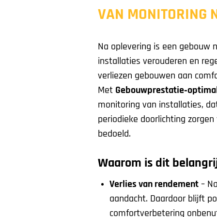
VAN MONITORING 
Na oplevering is een gebouw noo
installaties verouderen en reg
verliezen gebouwen aan comfo
Met
Gebouwprestatie‑optimal
monitoring van installaties, d
periodieke doorlichting zorgen
bedoeld.
Waarom is dit belangri
Verlies van rendement
– Na
aandacht. Daardoor blijft p
comfortverbetering onbenut.