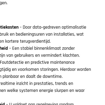
gen.
atiekosten
– Door data‑gedreven optimalisatie
ruik en bedieningsuren van installaties, wat
en kortere terugverdientijd.
heid
– Een stabiel binnenklimaat zonder
ijn van gebruikers en vermindert klachten.
Foutdetectie en predictive maintenance
egtijdig en voorkomen storingen. Hierdoor worden
planbaar en daalt de downtime.
 realtime inzicht in prestaties, trends en
onen welke systemen energie slurpen en waar
eid
– U voldoet aan regelgeving rondom