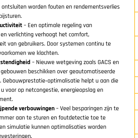
ntsluiten worden fouten en rendementsverlies
bijsturen.
ctiviteit
– Een optimale regeling van
 en verlichting verhoogt het comfort,
eit van gebruikers. Door systemen continu te
n voorkomen we klachten.
stendigheid
– Nieuwe wetgeving zoals GACS en
re gebouwen beschikken over geautomatiseerde
. Gebouwprestatie‑optimalisatie helpt u aan die
 u voor op netcongestie, energieopslag en
ment.
ijpende verbouwingen
– Veel besparingen zijn te
limmer aan te sturen en foutdetectie toe te
 en simulatie kunnen optimalisaties worden
nvesteringen.