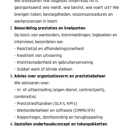
We analyseren hoe dagelijks onderhoud nu is
georganiseerd: wie meldt, wie beslist, wie voert uit? We
brengen taken, bevoegdheden, responsprocedures en
werkprocessen in kaart.
Beoordeling prestaties en knelpunten
Op basis van werkorders, klantmeldingen, logboeken en
interviews beoordelen we:
- Reactietijd en afhandelingssnelheid
- Kwaliteit van uitvoering
- Klanttevredenheid en gebruikerservaring
- Dubbel werk of blinde vlekken
Advies over organisatievorm en prestatiebeheer
We adviseren over:
- I
n- of uitbesteding (eigen dienst, contractpartij,
combinatie)
- Prestatieafspraken (SLA’s, KPI’s)
- Werkorderbeheer en software (CMMS/IFA)
- Rapportages, dashboarding en terugkoppeling
Opstellen onderhoudsconcept en takenpakketten