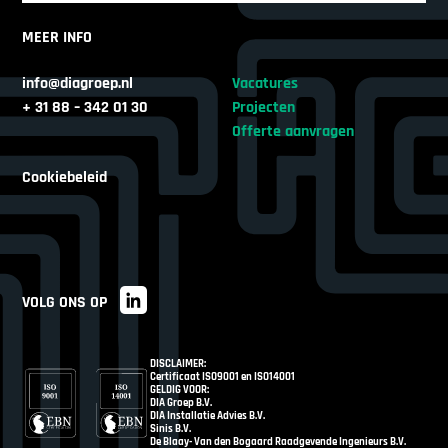
MEER INFO
info@diagroep.nl
Vacatures
+ 31 88 – 342 01 30
Projecten
Offerte aanvragen
Cookiebeleid
VOLG ONS OP
DISCLAIMER:
Certificaat ISO9001 en ISO14001
GELDIG VOOR:
DIA Groep B.V.
DIA Installatie Advies B.V.
Sinis B.V.
De Blaay- Van den Bogaard Raadgevende Ingenieurs B.V.