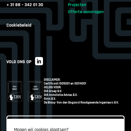
+ 31 88 – 342 01 30
Projecten
Offerte aanvragen
Cookiebeleid
VOLG ONS OP
DISCLAIMER:
Certificaat ISO9001 en ISO14001
GELDIG VOOR:
DIA Groep B.V.
DIA Installatie Advies B.V.
Sinis B.V.
De Blaay- Van den Bogaard Raadgevende Ingenieurs B.V.
Mogen wij cookies plaatsen?