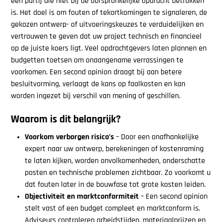
een partij die niet bij de oorspronkelijke opdracht betrokken
is. Het doel is om fouten of tekortkomingen te signaleren, de
gekozen ontwerp- of uitvoeringskeuzes te verduidelijken en
vertrouwen te geven dat uw project technisch en financieel
op de juiste koers ligt. Veel opdrachtgevers laten plannen en
budgetten toetsen om onaangename verrassingen te
voorkomen. Een second opinion draagt bij aan betere
besluitvorming, verlaagt de kans op faalkosten en kan
worden ingezet bij verschil van mening of geschillen.
Waarom is dit belangrijk?
Voorkom verborgen risico’s
– Door een onafhankelijke
expert naar uw ontwerp, berekeningen of kostenraming
te laten kijken, worden onvolkomenheden, onderschatte
posten en technische problemen zichtbaar. Zo voorkomt u
dat fouten later in de bouwfase tot grote kosten leiden.
Objectiviteit en marktconformiteit
– Een second opinion
stelt vast of een budget compleet en marktconform is.
Adviseurs controleren arbeidstijden, materiaalprijzen en